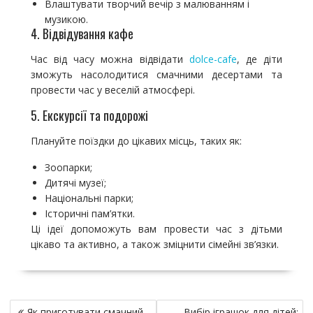
Влаштувати творчий вечір з малюванням і
музикою.
4. Відвідування кафе
Час від часу можна відвідати
dolce-cafe
, де діти
зможуть насолодитися смачними десертами та
провести час у веселій атмосфері.
5. Екскурсії та подорожі
Плануйте поїздки до цікавих місць, таких як:
Зоопарки;
Дитячі музеї;
Національні парки;
Історичні пам’ятки.
Ці ідеї допоможуть вам провести час з дітьми
цікаво та активно, а також зміцнити сімейні зв’язки.
Н
Як приготувати смачний
Вибір іграшок для дітей: