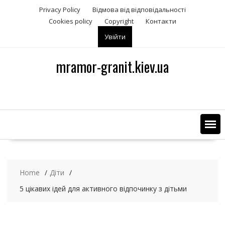
S
Privacy Policy
Відмова від відповідальності
k
Сookies policy
Copyright
Контакти
i
Увійти
p
t
o
mramor-granit.kiev.ua
c
o
n
t
e
n
t
Home
Діти
5 цікавих ідей для активного відпочинку з дітьми